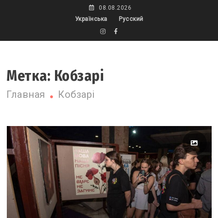
Skip
08.08.2026
to
Українська
Русский
content
Метка:
Кобзарі
Главная
Кобзарі