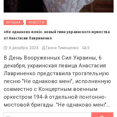
,
МУЗЫКА
НОВОСТИ
«Не однаково мені»: новый гимн украинского мужества
от Анастасии Лавриненко
6 декабря, 2024
Ганна Тимошенко
0
В День Вооруженных Сил Украины, 6
декабря, украинская певица Анастасия
Лавриненко представила трогательную
песню "Не однаково мені", исполненную
совместно с Концертным военным
оркестром 194-й отдельной понтонно-
мостовой бригады. "Не однаково мені"…
Ви