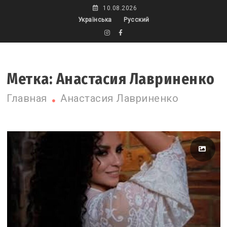
Skip
10.08.2026
to
Українська
Русский
content
Метка:
Анастасия Лавриненко
Главная
Анастасия Лавриненко