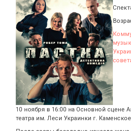
Спект
Возра
Комму
музык
Украи
совет
10 ноября в 16:00 на Основной сцене
театра им. Леси Украинки г. Каменско