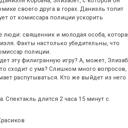
Даниэля Корбана, Элизабет, с которой он
ике своего друга в горах. Даниэль топит
ует от комиссара полиции ускорить
 люди: священник и молодая особа, котора
иэля. Факты настолько убедительны, что
омиссар полиции.
едет эту филигранную игру? А, может, Элиза
сто сходит с ума? Слишком много вопросов,
мает распутываться. Кто же выйдет из него
. Спектакль длится 2 часа 15 минут с
Красиков