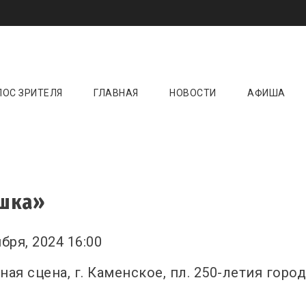
и онлайн ☝️ Новини кіно, музики, театру та 
ktoday.com.ua
ЛОС ЗРИТЕЛЯ
ГЛАВНАЯ
НОВОСТИ
АФИША
ушка»
бря, 2024 16:00
ая сцена, г. Каменское, пл. 250-летия город