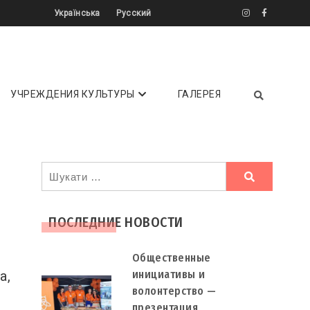
Українська
Русский
літератури ✔️ Інтерв'ю ✔️ Огляди ⏩
УЧРЕЖДЕНИЯ КУЛЬТУРЫ
ГАЛЕРЕЯ
Ви
шукали
ПОСЛЕДНИЕ НОВОСТИ
Общественные
а,
инициативы и
волонтерство —
презентация