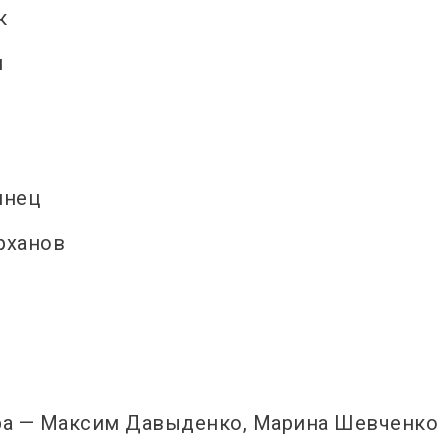
к
н
инец
рханов
ра — Максим Давыденко, Марина Шевченко