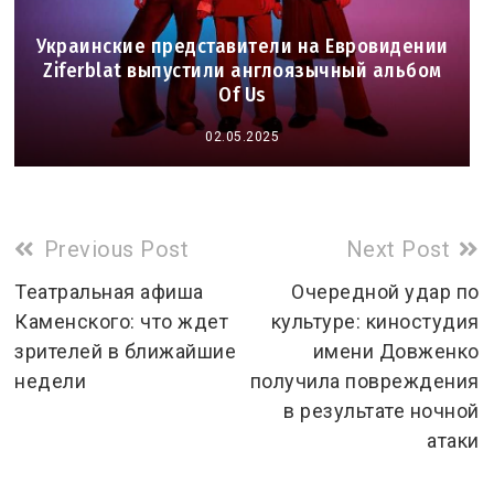
Украинские представители на Евровидении
Ziferblat выпустили англоязычный альбом
Of Us
02.05.2025
Read
Previous Post
Next Post
more
Театральная афиша
Очередной удар по
Каменского: что ждет
культуре: киностудия
articles
зрителей в ближайшие
имени Довженко
недели
получила повреждения
в результате ночной
атаки