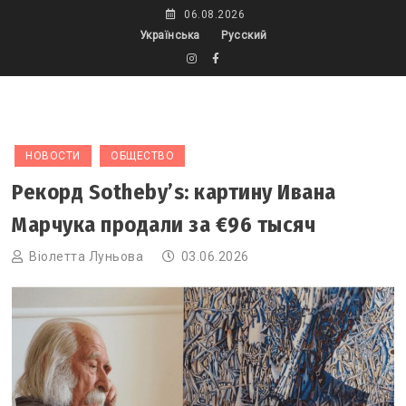
Skip
06.08.2026
to
Українська
Русский
content
НОВОСТИ
ОБЩЕСТВО
Рекорд Sotheby’s: картину Ивана
Марчука продали за €96 тысяч
Віолетта Луньова
03.06.2026