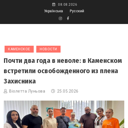
Skip
08.08.2026
to
Українська
Русский
content
КАМЕНСКОЕ
НОВОСТИ
Почти два года в неволе: в Каменском
встретили освобожденного из плена
Захисника
Віолетта Луньова
25.05.2026