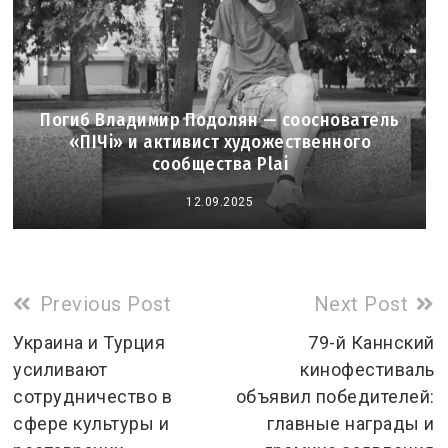
Погиб Владимир Подолян — сооснователь
«ПІЧі» и активист художественного
сообщества Plai
12.09.2025
Read
Previous Post
Next Post
more
Украина и Турция
79-й Каннский
усиливают
кинофестиваль
articles
сотрудничество в
объявил победителей:
сфере культуры и
главные награды и