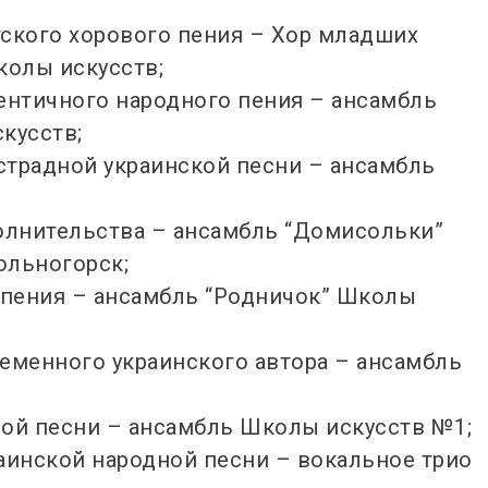
тского хорового пения – Хор младших
олы искусств;
ентичного народного пения – ансамбль
кусств;
страдной украинской песни – ансамбль
полнительства – ансамбль “Домисольки”
Вольногорск;
 пения – ансамбль “Родничок” Школы
еменного украинского автора – ансамбль
ной песни – ансамбль Школы искусств №1;
аинской народной песни – вокальное трио