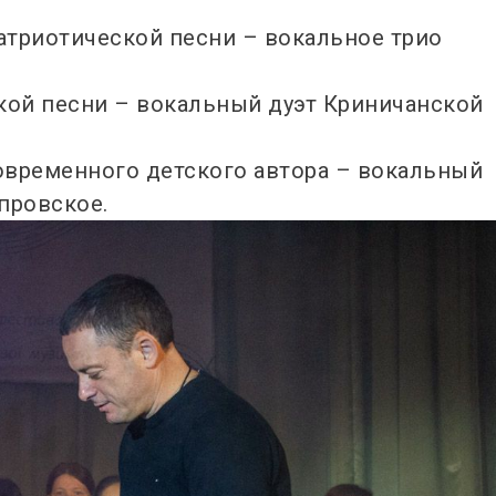
атриотической песни – вокальное трио
кой песни – вокальный дуэт Криничанской
овременного детского автора – вокальный
провское.