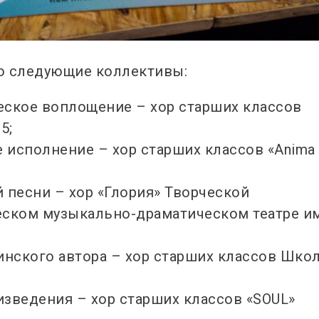
о следующие коллективы:
еское воплощение – хор старших классов
5;
 исполнение – хор старших классов «Anima
 песни – хор «Глория» Творческой
еском музыкально-драматическом театре им
инского автора – хор старших классов Шко
зведения – хор старших классов «SOUL»