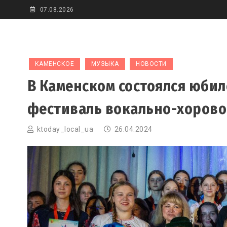
Skip
07.08.2026
to
content
КАМЕНСКОЕ
МУЗЫКА
НОВОСТИ
В Каменском состоялся юби
фестиваль вокально-хоров
ktoday_local_ua
26.04.2024