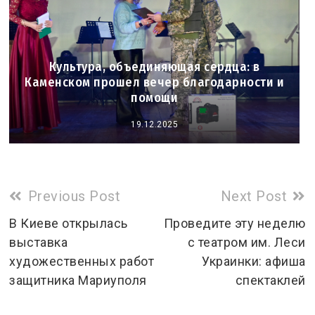
Культура, объединяющая сердца: в
Каменском прошел вечер благодарности и
помощи
19.12.2025
Read
Previous Post
Next Post
more
В Киеве открылась
Проведите эту неделю
выставка
с театром им. Леси
articles
художественных работ
Украинки: афиша
защитника Мариуполя
спектаклей