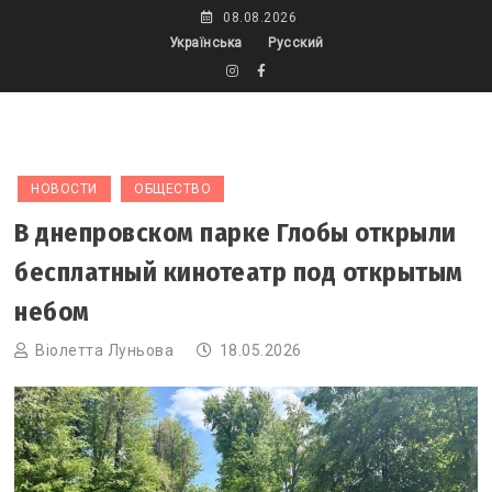
Skip
08.08.2026
to
Українська
Русский
content
НОВОСТИ
ОБЩЕСТВО
В днепровском парке Глобы открыли
бесплатный кинотеатр под открытым
небом
Віолетта Луньова
18.05.2026