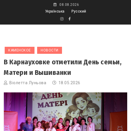
Skip
08.08.2026
to
Українська
Русский
content
КАМЕНСКОЕ
НОВОСТИ
В Карнауховке отметили День семьи,
Матери и Вышиванки
Віолетта Луньова
18.05.2026