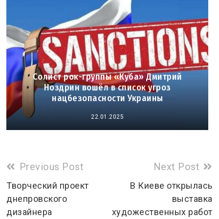
Солист рок-группы «Куба» Дмитрий
Ноздрин вошёл в список угроз
нацбезопасности Украины
22.01.2025
Read
Previous Post
Next Post
more
Творческий проект
В Киеве открылась
днепровского
выставка
articles
дизайнера
художественных работ