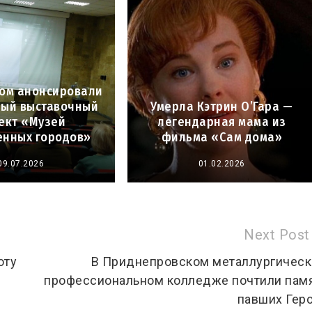
ком анонсировали
ый выставочный
Умерла Кэтрин О’Гара —
ект «Музей
легендарная мама из
нных городов»
фильма «Сам дома»
09.07.2026
01.02.2026
Next Post
оту
В Приднепровском металлургичес
профессиональном колледже почтили пам
павших Гер