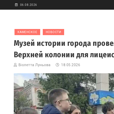
Skip
06.08.2026
to
content
КАМЕНСКОЕ
НОВОСТИ
Музей истории города прове
Верхней колонии для лицеи
Віолетта Луньова
18.05.2026