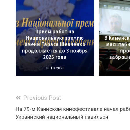
Прием работ на
Национальную премию
В Каменс
имени Тараса Шевченко
масштабн
продолжается до 3 ноября
про
2025 года
заброше
16.10.2025
Read
Previous Post
more
На 79-м Каннском кинофестивале начал раб
Украинский национальный павильон
articles