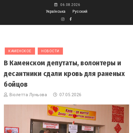
Skip
06.08.2026
to
Українська
Русский
content
КАМЕНСКОЕ
НОВОСТИ
В Каменском депутаты, волонтеры и
десантники сдали кровь для раненых
бойцов
Віолетта Луньова
07.05.2026