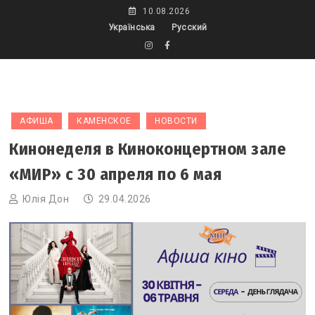
Skip
10.08.2026
to
Українська
Русский
content
АФИША
КАМЕНСКОЕ
НОВОСТИ
Кинонеделя в Киноконцертном зале
«МИР» с 30 апреля по 6 мая
Юлія Дон
29.04.2026