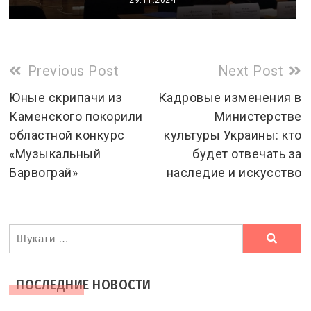
Read
Previous Post
Next Post
more
Юные скрипачи из
Кадровые изменения в
Каменского покорили
Министерстве
articles
областной конкурс
культуры Украины: кто
«Музыкальный
будет отвечать за
Барвограй»
наследие и искусство
Ви
шукали
ПОСЛЕДНИЕ НОВОСТИ