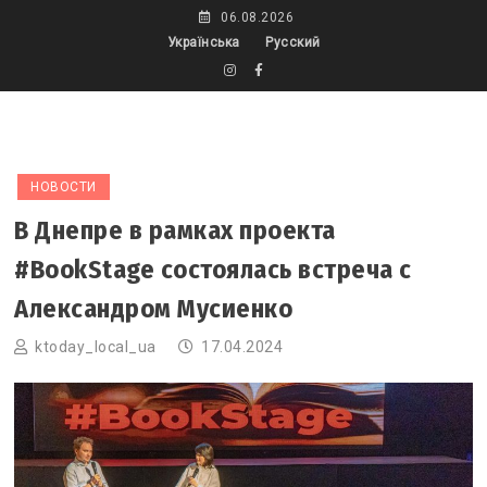
Skip
06.08.2026
to
Українська
Русский
content
НОВОСТИ
В Днепре в рамках проекта
#BookStage состоялась встреча с
Александром Мусиенко
ktoday_local_ua
17.04.2024