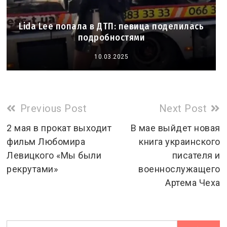
Lida Lee попала в ДТП: певица поделилась
подробностями
10.03.2025
Read
Previous Post
Next Post
more
2 мая в прокат выходит
В мае выйдет новая
фильм Любомира
книга украинского
articles
Левицкого «Мы были
писателя и
рекрутами»
военнослужащего
Артема Чеха