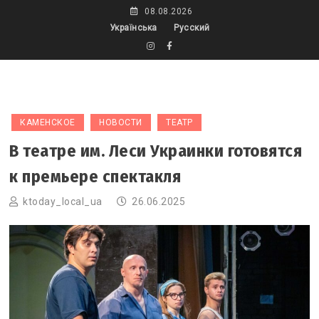
Skip
08.08.2026
to
Українська
Русский
content
КАМЕНСКОЕ
НОВОСТИ
ТЕАТР
В театре им. Леси Украинки готовятся
к премьере спектакля
ktoday_local_ua
26.06.2025