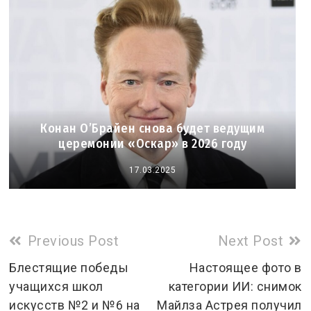
Конан О’Брайен снова будет ведущим
церемонии «Оскар» в 2026 году
17.03.2025
Read
Previous Post
Next Post
more
Блестящие победы
Настоящее фото в
учащихся школ
категории ИИ: снимок
articles
искусств №2 и №6 на
Майлза Астрея получил