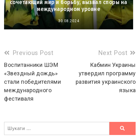
сочетающий мир и борьбу, вызвал споры на
международном уровне
30.08.2024
Read
Previous Post
Next Post
more
Воспитанники ШЭМ
Кабмин Украины
«Звездный дождь»
утвердил программу
articles
стали победителями
развития украинского
международного
языка
фестиваля
Ви
шукали