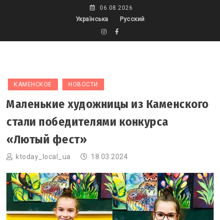
Skip
06.08.2026
to
Українська
Русский
content
КАМЕНСКОЕ
НОВОСТИ
Маленькие художницы из Каменского
стали победителями конкурса
«Лютый фест»
ktoday_local_ua
18.03.2024