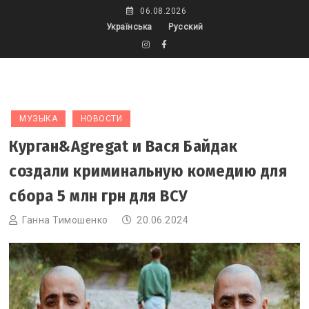
Skip
06.08.2026
to
Українська
Русский
content
МУЗЫКА
НОВОСТИ
Курган&Agregat и Вася Байдак
создали криминальную комедию для
сбора 5 млн грн для ВСУ
Ганна Тимошенко
20.06.2024