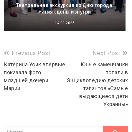
Театральная экскурсия ко Дню города:
магия сцены изнутри
14.09.2025
Read
Previous Post
Next Post
more
Катерина Усик впервые
Юные каменчанки
показала фото
попали в
articles
младшей дочери
Энциклопедию детских
Марии
талантов «Самые
выдающиеся дети
Украины»
Ви