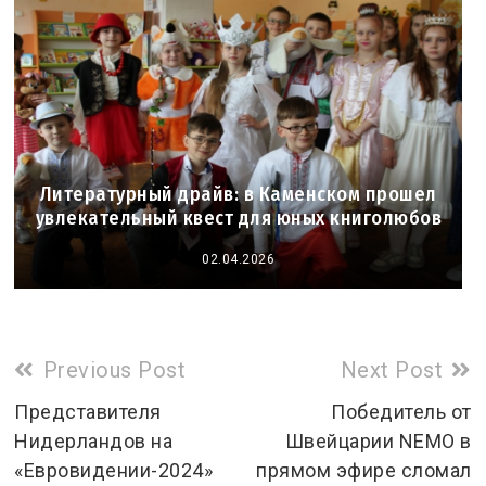
Литературный драйв: в Каменском прошел
увлекательный квест для юных книголюбов
02.04.2026
Read
Previous Post
Next Post
more
Представителя
Победитель от
Нидерландов на
Швейцарии NEMO в
articles
«Евровидении-2024»
прямом эфире сломал