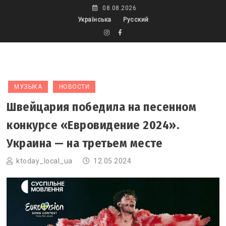
Skip
08.08.2026
to
Українська
Русский
content
МУЗЫКА
НОВОСТИ
Швейцария победила на песенном
конкурсе «Евровидение 2024».
Украина — на третьем месте
ktoday_local_ua
12.05.2024