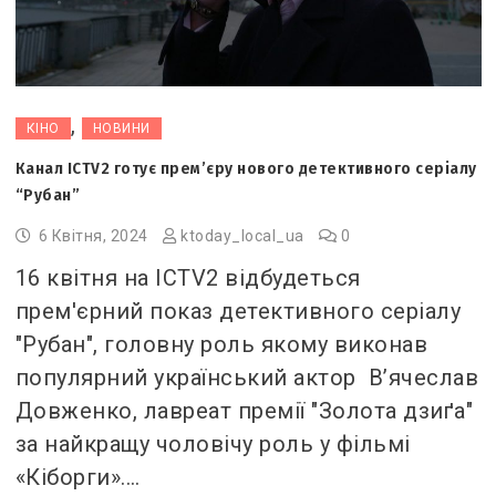
,
КІНО
НОВИНИ
Канал ICTV2 готує прем’єру нового детективного серіалу
“Рубан”
6 Квітня, 2024
ktoday_local_ua
0
16 квітня на ICTV2 відбудеться
прем'єрний показ детективного серіалу
"Рубан", головну роль якому виконав
популярний український актор В’ячеслав
Довженко, лавреат премії "Золота дзиґа"
за найкращу чоловічу роль у фільмі
«Кіборги».…