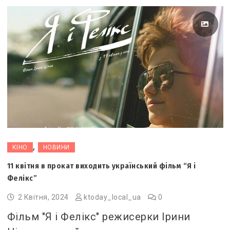
,
КІНО
НОВИНИ
11 квітня в прокат виходить український фільм “Я і
Фелікс”
2 Квітня, 2024
ktoday_local_ua
0
Фільм "Я і Фелікс" режисерки Ірини