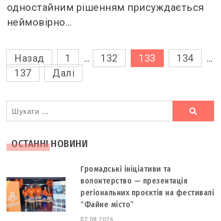
одностайним рішенням присуждається
неймовірно…
Пагінація
Назад
1
…
132
133
134
…
137
Далі
записів
Ви
шукали
ОСТАННІ НОВИНИ
Громадські ініціативи та
волонтерство — презентація
регіональних проєктів на фестивалі
“Файне місто”
07.08.2026