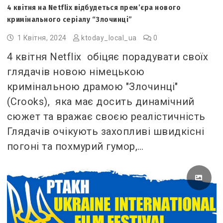
4 квітня на Netflix відбудеться прем’єра нового
кримінального серіалу “Злочинці”
1 Квітня, 2024
ktoday_local_ua
0
4 квітня Netflix обіцяє порадувати своїх
глядачів новою німецькою
кримінальною драмою "Злочинці"
(Crooks), яка має досить динамічний
сюжет та вражає своєю реалістичність
Глядачів очікують захопливі швидкісні
погоні та похмурий гумор,…