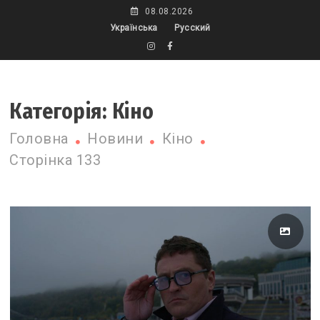
Skip
08.08.2026
to
Українська
Русский
content
Категорія:
Кіно
Головна
Новини
Кіно
Сторінка 133