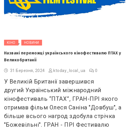
,
КІНО
НОВИНИ
Названі переможці українського кінофестивалю ПТАХ у
Великобританії
31 Березня, 2024
ktoday_local_ua
0
У Великій Британії завершився
другий Український міжнародний
кінофестиваль “ПТАХ”, ГРАН-ПРІ якого
отримав фільм Олеся Саніна "Довбуш", а
більше всього нагрод здобула стрічка
"Божевільні". ГРАН - ПРІ Фестивалю