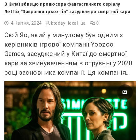
В Китаї вбивцю продюсера фантастичного серіалу
Netflix “Завдання трьох тіл” засудили до смертної кари
4 Квітня, 2024
ktoday_local_ua
0
Сюй Яо, який у минулому був одним з
керівників ігрової компанії Yoozoo
Games, засуджений у Китаї до смертної
кари за звинуваченням в отруєнні у 2020
році засновника компанії. Ця компанія…