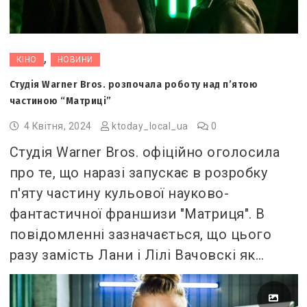
,
КІНО
НОВИНИ
Студія Warner Bros. розпочала роботу над п’ятою
частиною “Матриці”
4 Квітня, 2024
ktoday_local_ua
0
Студія Warner Bros. офіційно оголосила
про те, що наразі запускає в розробку
п'яту частину кульової науково-
фантастичної франшизи "Матриця". В
повідомленні зазначається, що цього
разу замість Лани і Лілі Вачовскі як…