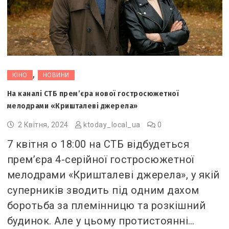
,
КІНО
НОВИНИ
На каналі СТБ прем’єра нової гостросюжетної
мелодрами «Кришталеві джерела»
2 Квітня, 2024
ktoday_local_ua
0
7 квітня о 18:00 на СТБ відбудеться
прем’єра 4-серійної гостросюжетної
мелодрами «Кришталеві джерела», у якій
суперників зводить під одним дахом
боротьба за племінницю та розкішний
будинок. Але у цьому протистоянні…