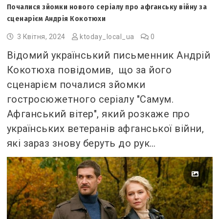
Почалися зйомки нового серіалу про афганську війну за
сценарієм Андрія Кокотюхи
3 Квітня, 2024
ktoday_local_ua
0
Відомий український письменник Андрій
Кокотюха повідомив, що за його
сценарієм почалися зйомки
гостросюжетного серіалу "Самум.
Афганський вітер", який розкаже про
українських ветеранів афганської війни,
які зараз знову беруть до рук…