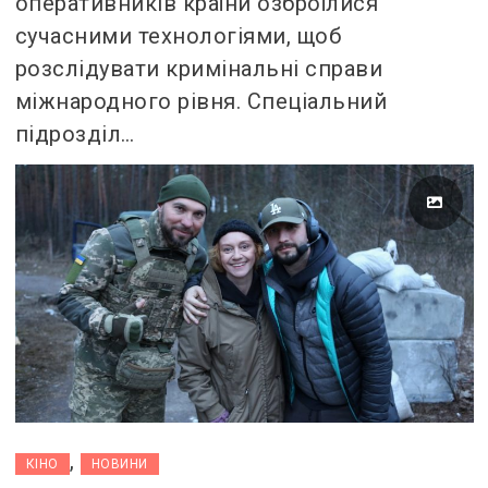
оперативників країни озброїлися
сучасними технологіями, щоб
розслідувати кримінальні справи
міжнародного рівня. Спеціальний
підрозділ…
,
КІНО
НОВИНИ