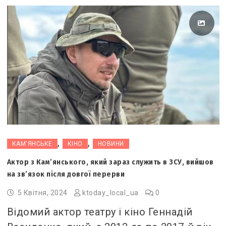
,
,
КАМ'ЯНСЬКЕ
КІНО
НОВИНИ
Актор з Кам’янського, який зараз служить в ЗСУ, вийшов
на зв’язок після довгої перерви
5 Квітня, 2024
ktoday_local_ua
0
Відомий актор театру і кіно Геннадій