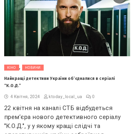
,
КІНО
НОВИНИ
Найкращі детективи України об’єдналися в серіалі
“К.О.Д.”
4 Квітня, 2024
ktoday_local_ua
0
22 квітня на каналі СТБ відбудеться
прем’єра нового детективного серіалу
"К.О.Д.", у у якому кращі слідчі та