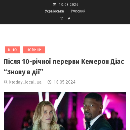
Skip
10.08.2026
to
Українська
Русский
content
КІНО
НОВИНИ
Після 10-річної перерви Кемерон Діас
“Знову в дії”
ktoday_local_ua
18.05.2024