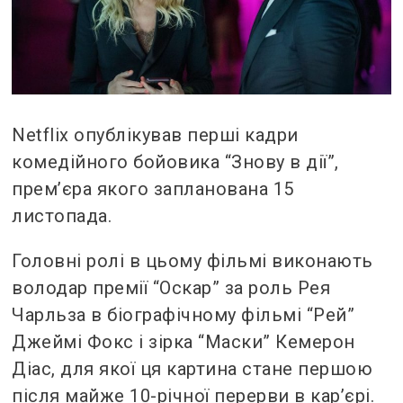
Netflix опублікував перші кадри
комедійного бойовика “Знову в дії”,
прем’єра якого запланована 15
листопада.
Головні ролі в цьому фільмі виконають
володар премії “Оскар” за роль Рея
Чарльза в біографічному фільмі “Рей”
Джеймі Фокс і зірка “Маски” Кемерон
Діас, для якої ця картина стане першою
після майже 10-річної перерви в кар’єрі.