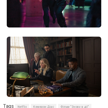
Tags
Netflix
Кемерон Діас
Фільм "Знову в дії"