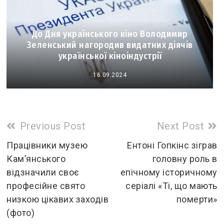
До Дня українського кіно Володимир
Зеленський нагородив видатних діячів
української кіноіндустрії
16.09.2024
Read
Previous Post
Next Post
more
Працівники музею
Ентоні Гопкінс зіграв
Кам’янського
головну роль в
articles
відзначили своє
епічному історичному
професійне свято
серіалі «Ті, що мають
низкою цікавих заходів
померти»
(фото)