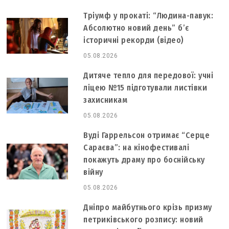
Тріумф у прокаті: “Людина-павук:
Абсолютно новий день” б’є
історичні рекорди (відео)
05.08.2026
Дитяче тепло для передової: учні
ліцею №15 підготували листівки
захисникам
05.08.2026
Вуді Гаррельсон отримає “Серце
Сараєва”: на кінофестивалі
покажуть драму про боснійську
війну
05.08.2026
Дніпро майбутнього крізь призму
петриківського розпису: новий