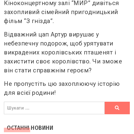
Кіноконцертному залі “МИР” дивіться
захопливий сімейний пригодницький
фільм “З гнізда”.
Відважний цап Артур вирушає у
небезпечну подорож, щоб урятувати
викрадених королівських пташенят і
захистити своє королівство. Чи зможе
він стати справжнім героєм?
Не пропустіть цю захоплюючу історію
для всієї родини!
Ви
шукали
ОСТАННІ НОВИНИ