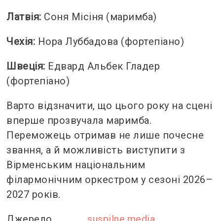
Латвія:
Соня Місіня (маримба)
Чехія:
Нора Луббадова (фортепіано)
Швеція:
Едвард Альбек Гладер
(фортепіано)
Варто відзначити, що цього року на сцені
вперше прозвучала маримба.
Переможець отримав не лише почесне
звання, а й можливість виступити з
Вірменським національним
філармонічним оркестром у сезоні 2026–
2027 років.
Джерело
suspilne.media