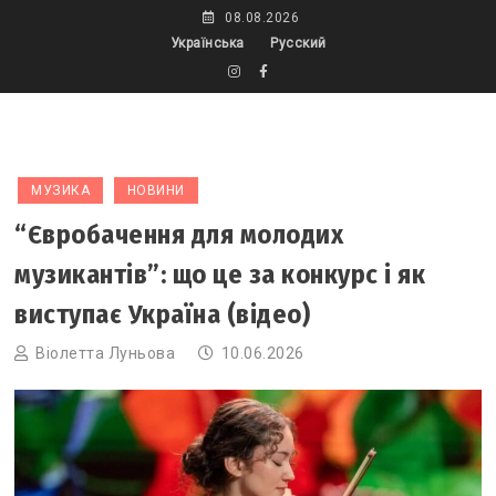
Skip
08.08.2026
to
Українська
Русский
content
МУЗИКА
НОВИНИ
“Євробачення для молодих
музикантів”: що це за конкурс і як
виступає Україна (відео)
Віолетта Луньова
10.06.2026