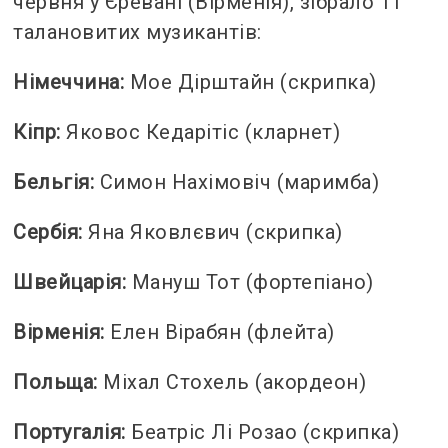
червня у Єревані (Вірменія), зібрало 11
талановитих музикантів:
Німеччина:
Мое Дірштайн (скрипка)
Кіпр:
Яковос Кедарітіс (кларнет)
Бельгія:
Симон Нахімовіч (маримба)
Сербія:
Яна Яковлєвич (скрипка)
Швейцарія:
Мануш Тот (фортепіано)
Вірменія:
Елен Вірабян (флейта)
Польща:
Міхал Стохель (акордеон)
Португалія:
Беатріс Лі Розао (скрипка)