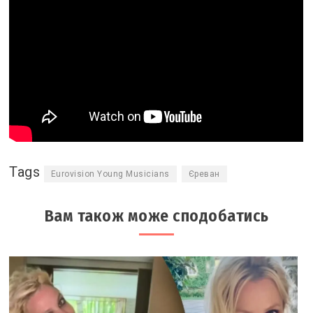
Tags
Eurovision Young Musicians
Єреван
Вам також може сподобатись