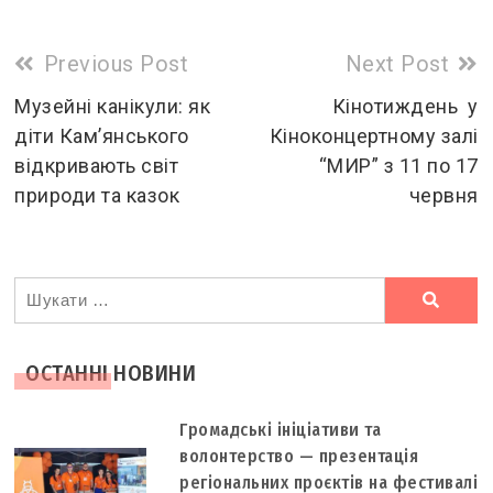
Read
Previous Post
Next Post
more
Музейні канікули: як
Кінотиждень у
діти Кам’янського
Кіноконцертному залі
articles
відкривають світ
“МИР” з 11 по 17
природи та казок
червня
Ви
шукали
ОСТАННІ НОВИНИ
Громадські ініціативи та
волонтерство — презентація
регіональних проєктів на фестивалі