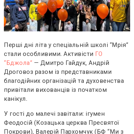
Перші дні літа у спеціальній школі “Мрія”
стали особливими. Активісти
ГО
“Бджола”
— Дмитро Гайдук, Андрій
Дроговоз разом із представниками
благодійних організацій та духовенства
привітали вихованців із початком
канікул.
У гості до малечі завітали: ігумен
Феодосій (Козацька церква Пресвятої
Покрови), Валерій Пархомчук (БФ “Ми з