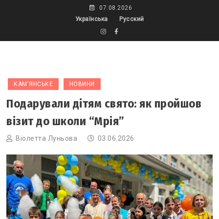
Skip
07.08.2026
to
Українська
Русский
content
КАМ'ЯНСЬКЕ
НОВИНИ
Подарували дітям свято: як пройшов
візит до школи “Мрія”
Віолетта Луньова
03.06.2026