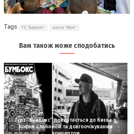
Tags
ГО "Бджола"
школа "Мрія"
Вам також може сподобатись
Гурт “Бумбокс” повертається до Києва з
новим альбомом та довгоочікуваним
концертом