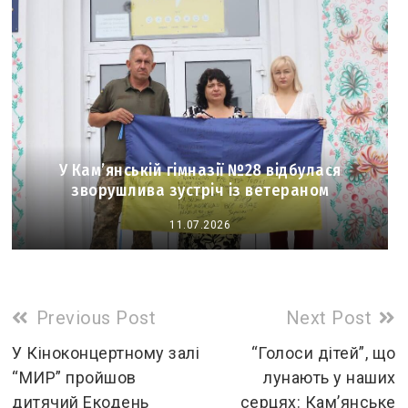
У Кам’янській гімназії №28 відбулася
зворушлива зустріч із ветераном
11.07.2026
Read
Previous Post
Next Post
more
У Кіноконцертному залі
“Голоси дітей”, що
“МИР” пройшов
лунають у наших
articles
дитячий Екодень
серцях: Кам’янське