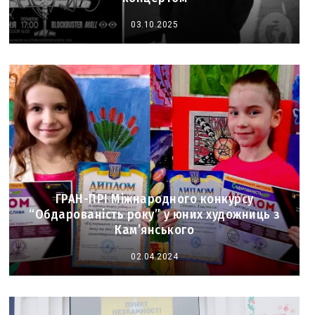
03.10.2025
ГРАН-ПРІ Міжнародного конкурсу
“Обдарованість року” у юних художниць з
Кам’янського
02.04.2024