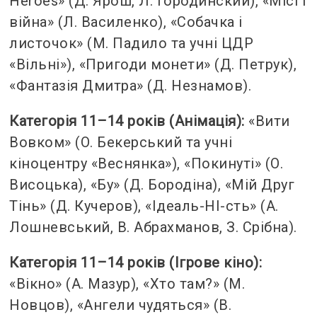
Heroes» (Д. Ярош, Л. Городинский), «Місі і
війна» (Л. Василенко), «Собачка і
листочок» (М. Падило та учні ЦДР
«Вільні»), «Пригоди монети» (Д. Петрук),
«Фантазія Дмитра» (Д. Незнамов).
Категорія 11–14 років (Анімація):
«Вити
Вовком» (О. Бекерський та учні
кіноцентру «Веснянка»), «Покинуті» (О.
Висоцька), «Бу» (Д. Бородіна), «Мій Друг
Тінь» (Д. Кучеров), «Ідеаль-НІ-сть» (А.
Лошневський, В. Абрахманов, З. Срібна).
Категорія 11–14 років (Ігрове кіно):
«Вікно» (А. Мазур), «Хто там?» (М.
Новцов), «Ангели чудяться» (В.