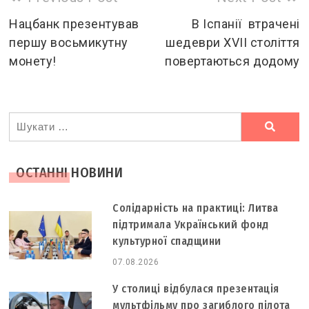
more
Нацбанк презентував
В Іспанії втрачені
першу восьмикутну
шедеври XVII століття
articles
монету!
повертаються додому
Ви
шукали
ОСТАННІ НОВИНИ
Солідарність на практиці: Литва
підтримала Український фонд
культурної спадщини
07.08.2026
У столиці відбулася презентація
мультфільму про загиблого пілота