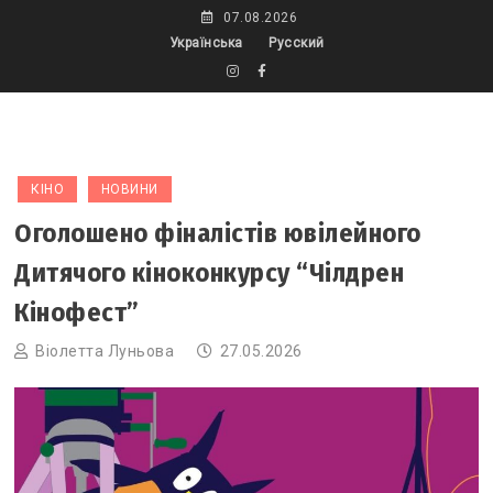
Skip
07.08.2026
to
Українська
Русский
content
КІНО
НОВИНИ
Оголошено фіналістів ювілейного
Дитячого кіноконкурсу “Чілдрен
Кінофест”
Віолетта Луньова
27.05.2026