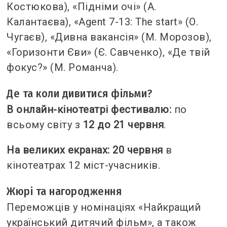
Костюкова), «Підніми очі» (А.
Калантаєва), «Agent 7-13: The start» (О.
Чугаєв), «Дивна вакансія» (М. Морозов),
«Горизонти Єви» (Є. Савченко), «Де твій
фокус?» (М. Романча).
Де та коли дивитися фільми?
В онлайн-кінотеатрі фестивалю:
по
всьому світу з
12 до 21 червня
.
На великих екранах:
20 червня
в
кінотеатрах 12 міст-учасників.
Жюрі та нагородження
Переможців у номінаціях «Найкращий
український дитячий фільм», а також