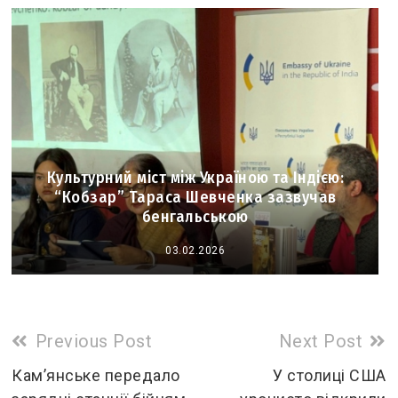
Культурний міст між Україною та Індією:
“Кобзар” Тараса Шевченка зазвучав
бенгальською
03.02.2026
Read
Previous Post
Next Post
more
Кам’янське передало
У столиці США