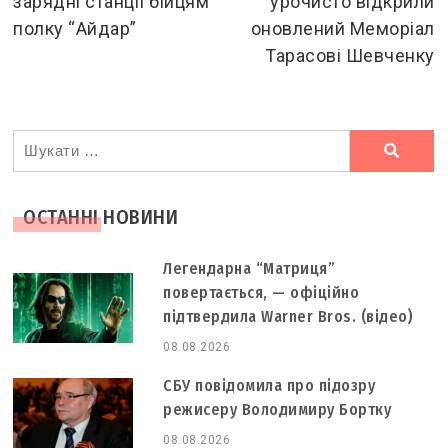
зарядні станції бійцям
урочисто відкрили
articles
полку “Айдар”
оновлений Меморіал
Тарасові Шевченку
Ви
шукали
ОСТАННІ НОВИНИ
Легендарна “Матриця”
повертається, — офіційно
підтвердила Warner Bros. (відео)
08.08.2026
СБУ повідомила про підозру
режисеру Володимиру Бортку
08.08.2026