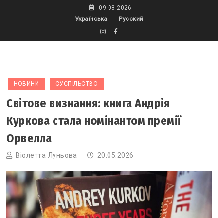
Skip
09.08.2026
to
Українська
Русский
content
НОВИНИ
СУСПІЛЬСТВО
Світове визнання: книга Андрія
Куркова стала номінантом премії
Орвелла
Віолетта Луньова
20.05.2026