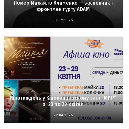
Помер Михайло Клименко — засновник і
фронтмен гурту ADAM
07.12.2025
Кінотиждень у Кіноконцертному залі “МИР”
з 23 по 29 квітня
22.04.2026