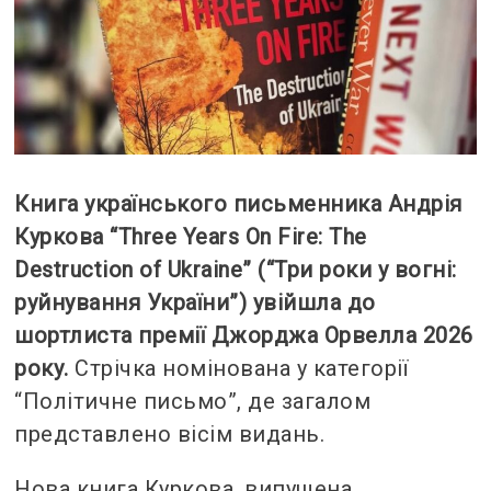
Книга українського письменника Андрія
Куркова “Three Years On Fire: The
Destruction of Ukraine” (“Три роки у вогні:
руйнування України”) увійшла до
шортлиста премії Джорджа Орвелла 2026
року.
Стрічка номінована у категорії
“Політичне письмо”, де загалом
представлено вісім видань.
Нова книга Куркова, випущена