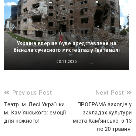
Україна вперше буде представлена на
бієнале сучасного мистецтва у Гватемалі
03.11.2025
Read
Previous Post
Next Post
more
Театр ім. Лесі Українки
ПРОГРАМА заходів у
м. Кам’янського: емоції
закладах культури
articles
для кожного!
міста Кам’янське з 13
по 20 травня