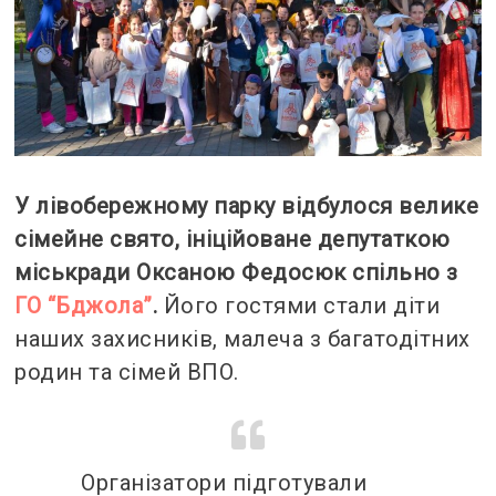
У лівобережному парку відбулося велике
сімейне свято, ініційоване депутаткою
міськради Оксаною Федосюк спільно з
ГО “Бджола”
.
Його гостями стали діти
наших захисників, малеча з багатодітних
родин та сімей ВПО.
Організатори підготували