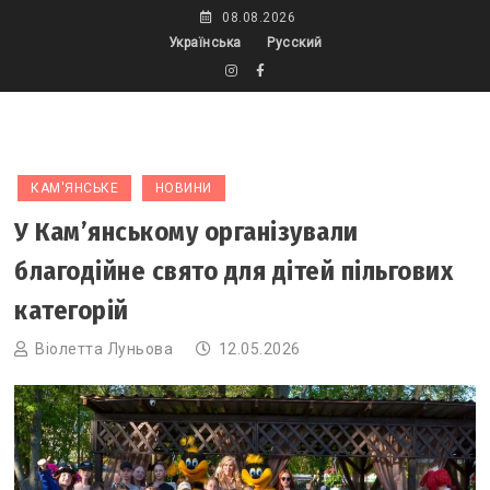
Skip
08.08.2026
to
Українська
Русский
content
КАМ'ЯНСЬКЕ
НОВИНИ
У Кам’янському організували
благодійне свято для дітей пільгових
категорій
Віолетта Луньова
12.05.2026