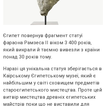
Єгипет повернув фрагмент статуї
фараона Рамзеса II віком 3 400 років,
який викрали й таємно вивезли з країни
понад 30 років тому.
Наразі ця унікальна статуя зберігається в
Каїрському Єгипетському музеї, який є
найбільшим у світі сховищем предметів
староєгипетського мистецтва. Проте цей
витвір мистецтва древніх єгипетських
майстрів поки що не виставили для