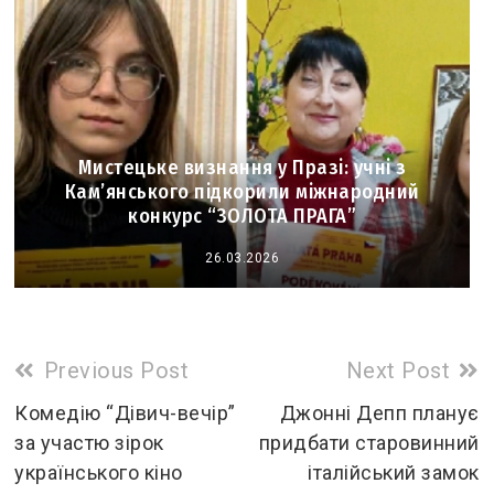
Мистецьке визнання у Празі: учні з
Кам’янського підкорили міжнародний
конкурс “ЗОЛОТА ПРАГА”
26.03.2026
Read
Previous Post
Next Post
more
Комедію “Дівич-вечір”
Джонні Депп планує
за участю зірок
придбати старовинний
articles
українського кіно
італійський замок