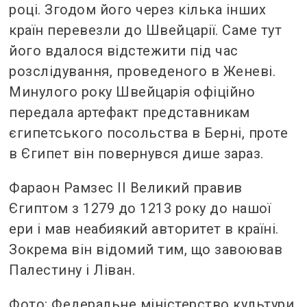
році. Згодом його через кілька інших
країн перевезли до Швейцарії. Саме тут
його вдалося відстежити під час
розслідування, проведеного в Женеві.
Минулого року Швейцарія офіційно
передала артефакт представникам
єгипетського посольства в Берні, проте
в Єгипет він повернувся дише зараз.
Фараон Рамзес ІІ Великий правив
Єгиптом з 1279 до 1213 року до нашої
ери і мав неабиякий авторитет в країні.
Зокрема він відомий тим, що завоював
Палестину і Ліван.
Фото: Федеральне міністерство культури