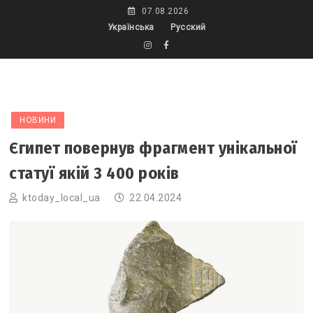
Skip
07.08.2026
to
Українська
Русский
content
НОВИНИ
Єгипет повернув фрагмент унікальної
статуї якій 3 400 років
ktoday_local_ua
22.04.2024