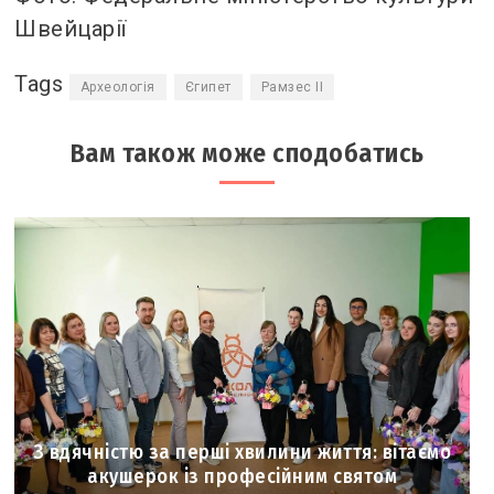
Швейцарії
Tags
Археологія
Єгипет
Рамзес II
Вам також може сподобатись
З вдячністю за перші хвилини життя: вітаємо
акушерок із професійним святом