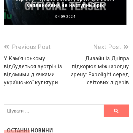
запланована на наступний рік
04.09.2024
Read
Previous Post
Next Post
more
У Кам’янському
Дизайн із Дніпра
відбудеться зустріч із
підкорює міжнародну
articles
відомими діячками
арену: Expolight серед
української культури
світових лідерів
Ви
шукали
ОСТАННІ НОВИНИ