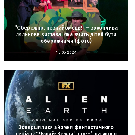
“Обережно, незнайомець!” – захоплива
лялькова вистава, яка вчить дітей бути
обережними (фото)
15.05.2024
Завершилися зйомки фантастичного
серіалу “Чужий: Земля”, прем’єра якого