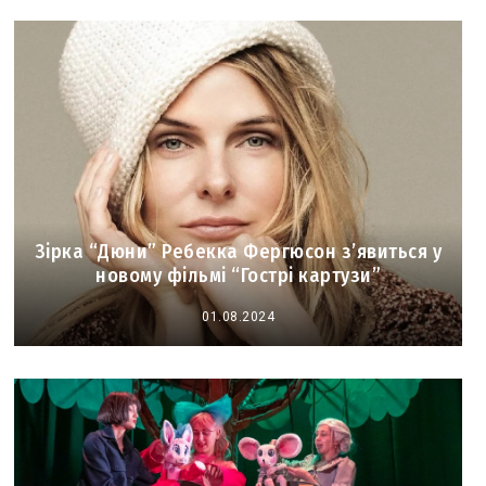
Зірка “Дюни” Ребекка Фергюсон з’явиться у
новому фільмі “Гострі картузи”
01.08.2024