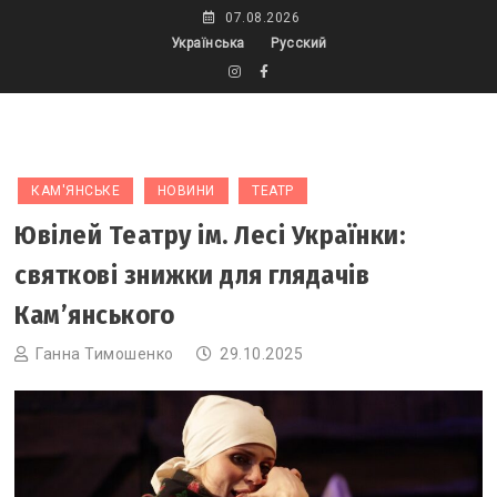
Skip
07.08.2026
to
Українська
Русский
content
КАМ'ЯНСЬКЕ
НОВИНИ
ТЕАТР
Ювілей Театру ім. Лесі Українки:
святкові знижки для глядачів
Кам’янського
Ганна Тимошенко
29.10.2025