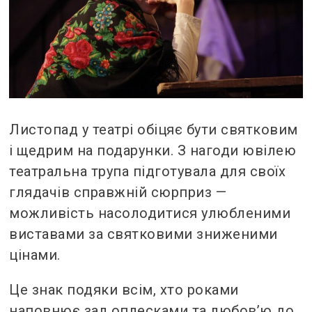
Листопад у театрі обіцяє бути святковим
і щедрим на подарунки. З нагоди ювілею
театральна трупа підготувала для своїх
глядачів справжній сюрприз —
можливість насолодитися улюбленими
виставами за святковими зниженими
цінами.
Це знак подяки всім, хто роками
наповнює зал оплесками та любов’ю до