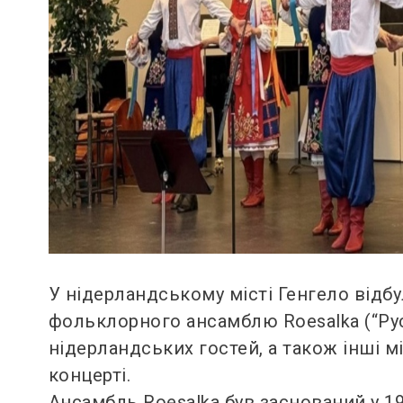
У нідерландському місті Генгело відб
фольклорного ансамблю Roesalka (“Руса
нідерландських гостей, а також інші 
концерті.
Ансамбль Roesalka був заснований у 19