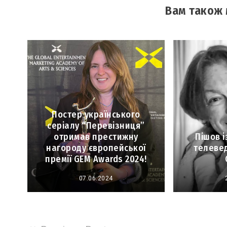
Вам також
Постер українського
серіалу “Перевізниця”
отримав престижну
Пішов і
нагороду європейської
телеве
премії GEM Awards 2024!
07.06.2024