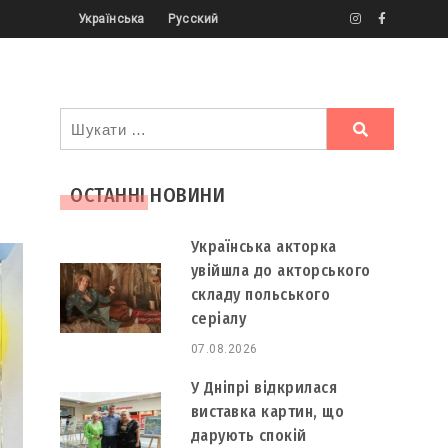
Українська
Русский
Ви
шукали
ОСТАННІ НОВИНИ
Українська акторка
увійшла до акторського
складу польського
серіалу
07.08.2026
У Дніпрі відкрилася
виставка картин, що
дарують спокій