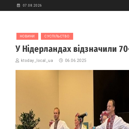
Skip
07.08.2026
to
content
НОВИНИ
СУСПІЛЬСТВО
У Нідерландах відзначили 70
ktoday_local_ua
06.06.2025