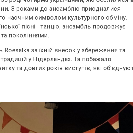
війни. З роками до ансамблю приєдналися
ого наочним символом культурного обміну.
нської пісні і танцю, ансамбль продовжує
 та поколіннями.
Roesalka за їхній внесок у збереження та
 традицій у Нідерландах. Та побажало
тку та довгих років виступів, які об’єдную