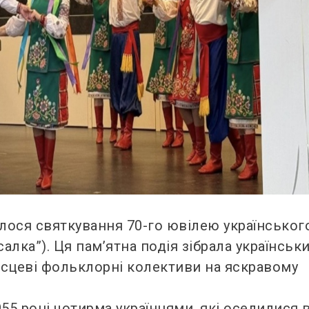
улося святкування 70-го ювілею українськог
лка”). Ця пам’ятна подія зібрала українськи
місцеві фольклорні колективи на яскравому
55 році чотирма українцями, які оселилися 