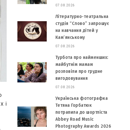
07.08.2026
Літературно-театральна
студія “Слово” запрошує
на навчання дітей у
Кам’янському
07.08.2026
Турбота про найменших:
майбутнім мамам
розповіли про грудне
вигодовування
07.08.2026
о
Українська фотографка
х і
Тетяна Горбатюк
потрапила до шортліста
Abbey Road Music
Photography Awards 2026
в