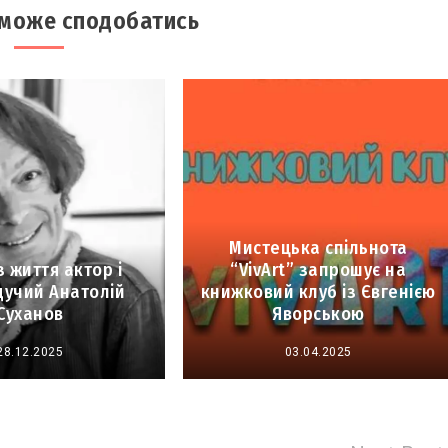
 може сподобатись
Мистецька спільнота
з життя актор і
“VivArt” запрошує на
дучий Анатолій
книжковий клуб із Євгенією
Суханов
Яворською
28.12.2025
03.04.2025