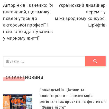
more
Актор Яків Ткаченко: “Я
Український дизайнер
впевнений, що зможу
переміг у
articles
повернутись до
міжнародному конкурсі
акторської професії і
шрифтів
повністю адаптуватись
у мирному житті”
Ви
шукали
ОСТАННІ НОВИНИ
Громадські ініціативи та
волонтерство — презентація
регіональних проєктів на фестивалі
“Файне місто”