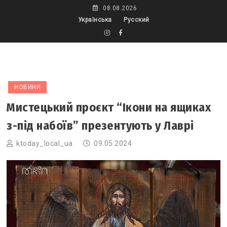
Skip
08.08.2026
to
Українська
Русский
content
НОВИНИ
Мистецький проєкт “Ікони на ящиках
з-під набоїв” презентують у Лаврі
ktoday_local_ua
09.05.2024