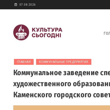
Skip
07.08.2026
to
content
Новини культур
ГО
Культура сегодня
ГЛАВНАЯ
КОММУНАЛЬНЫЕ ПРЕДПРИЯТИЯ
Коммунальное заведение сп
художественного образован
Каменского городского сове