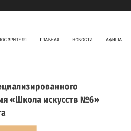
и онлайн ☝️ Новини кіно, музики, театру та 
ktoday.com.ua
ЛОС ЗРИТЕЛЯ
ГЛАВНАЯ
НОВОСТИ
АФИША
ециализированного
ия «Школа искусств №6»
та