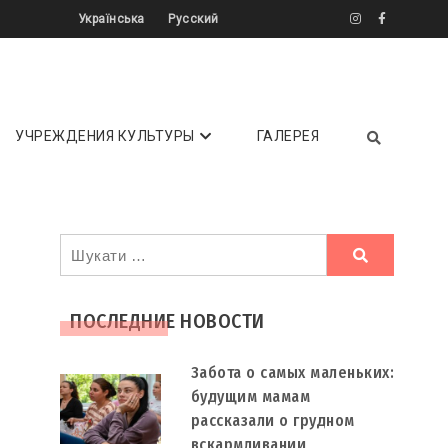
Українська
Русский
літератури ✔️ Інтерв'ю ✔️ Огляди ⏩
УЧРЕЖДЕНИЯ КУЛЬТУРЫ
ГАЛЕРЕЯ
Ви
шукали
ПОСЛЕДНИЕ НОВОСТИ
Забота о самых маленьких:
будущим мамам
рассказали о грудном
вскармливании