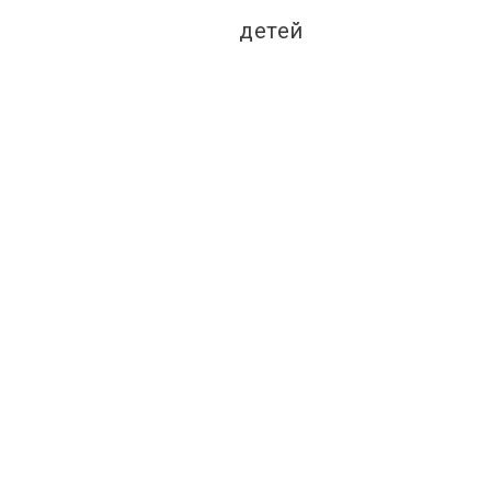
детей
t