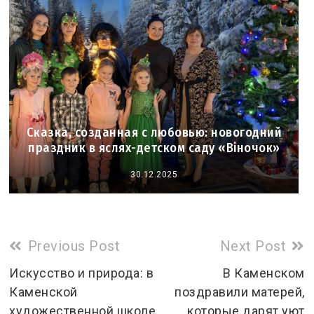
Сказка, созданная с любовью: новогодний
праздник в яслях-детском саду «Віночок»
30.12.2025
Read
Previous Post
Next Post
more
Искусство и природа: в
В Каменском
Каменской
поздравили матерей,
articles
художественной школе
которые дарят уют