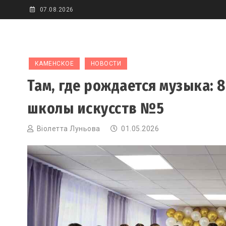
Skip
07.08.2026
to
content
КАМЕНСКОЕ
НОВОСТИ
Там, где рождается музыка: 
школы искусств №5
Віолетта Луньова
01.05.2026