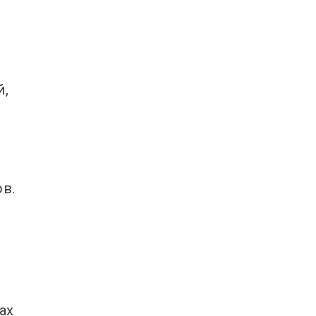
й,
а
в.
ах