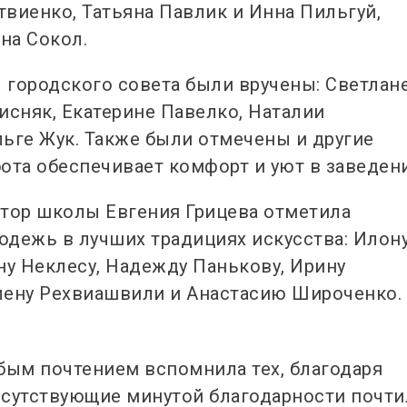
виенко, Татьяна Павлик и Инна Пильгуй,
на Сокол.
ы городского совета были вручены: Светлан
исняк, Екатерине Павелко, Наталии
ьге Жук. Также были отмечены и другие
ота обеспечивает комфорт и уют в заведен
ктор школы Евгения Грицева отметила
одежь в лучших традициях искусства: Илон
у Неклесу, Надежду Панькову, Ирину
лену Рехвиашвили и Анастасию Широченко.
бым почтением вспомнила тех, благодаря
рисутствующие минутой благодарности почт