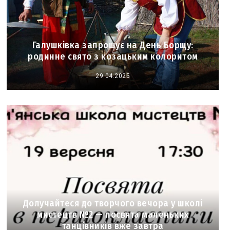
Галушківка запрошує на День Борщу:
родинне свято з козацьким колоритом
29.04.2025
Долучайтеся до творчого вечора у школі
мистецтв №2 — посвята маленьких
танцівників вже завтра