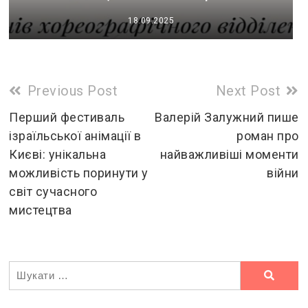
18.09.2025
Read
Previous Post
Next Post
more
Перший фестиваль
Валерій Залужний пише
ізраїльської анімації в
роман про
articles
Києві: унікальна
найважливіші моменти
можливість поринути у
війни
світ сучасного
мистецтва
Ви
шукали