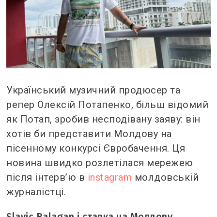
Український музичний продюсер та
репер Олексій Потапенко, більш відомий
як Потап, зробив несподівану заяву: він
хотів би представити Молдову на
пісенному конкурсі Євробачення. Ця
новина швидко розлетілася мережею
після інтерв’ю в
instagram
молдовській
журналістці.
Slavic Balagan і ставка на Молдову