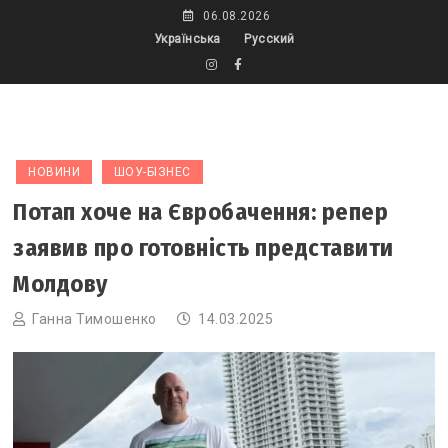
Skip
06.08.2026
to
Українська
Русский
content
НОВИНИ
ШОУ-БІЗНЕС
Потап хоче на Євробачення: репер
заявив про готовність представити
Молдову
Ганна Тимошенко
14.03.2025