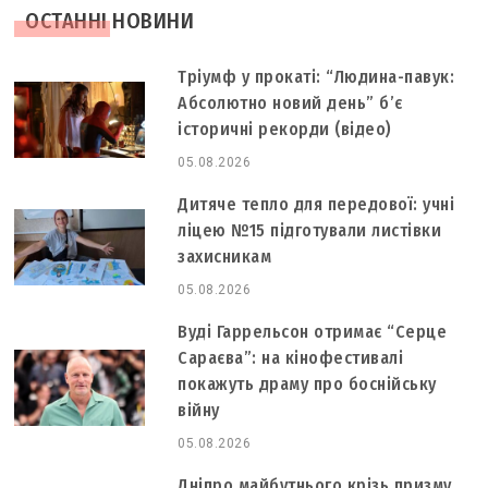
ОСТАННІ НОВИНИ
Тріумф у прокаті: “Людина-павук:
Абсолютно новий день” б’є
історичні рекорди (відео)
05.08.2026
Дитяче тепло для передової: учні
ліцею №15 підготували листівки
захисникам
05.08.2026
Вуді Гаррельсон отримає “Серце
Сараєва”: на кінофестивалі
покажуть драму про боснійську
війну
05.08.2026
Дніпро майбутнього крізь призму